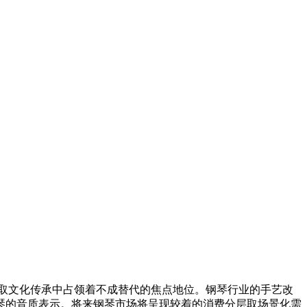
取文化传承中占领着不成替代的焦点地位。钢琴行业的手艺改
琴的音质表示。将来钢琴市场将呈现较着的消费分层取场景化需