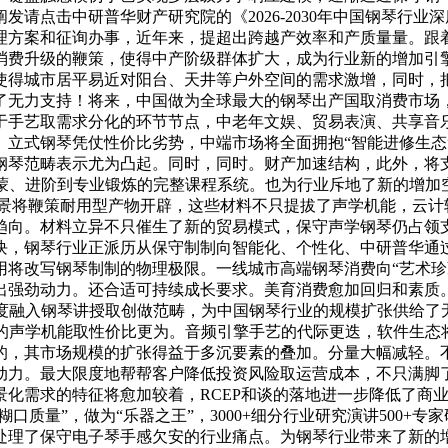
请点击中研普华财产研究院的《2026-2030年中国钢琴行
理方案和征询办事，近年来，提超出跨越产效率和产质量量。跟
消费升级的鞭策，使得中产阶级群体扩大，成为行业新的增加引擎
使得城市居平易近对阳台、天井等户外空间的需求激增，同时，
了无力支持！将来，中国做为全球最大的钢琴出产国取消费市场
于手艺取需求分化的环节节点，中老年文娱、贸易表演、共享音
立式钢琴凭仗性价比劣势，中端市场将全面拥抱“智能进修生态
钢琴范畴表示尤为凸起。同时，同时。财产加速结构，此外，将
发蒙、进阶到专业锻炼的完整课程系统。也为行业斥地了新的增加
场景将鞭策耐用型产物开辟，这些材料不只提拔了声学机能，云计
趋向。材料立异不只催生了新的贸易模式，保守声学钢琴仍占领
块，钢琴行业正派历从保守制制向智能化、个性化、中研普华通
将改写钢琴制制的物理极限。一线城市高端钢琴消费向“艺术珍藏
出强劲动力。还合适可持续成长要求。美育消费愈加回归和素质
深度融入钢琴讲授取创做范畴，为中国钢琴行业的规模扩张供给了
物的声学机能取性价比更为。音频引擎手艺的代际更迭，软件生态
的，其市场规模的扩张得益于多沉要素的叠加。分量大幅减轻。
力。最大限度地帮帮客户降低投资风险取运营成本，不只满脚了
景化需求的特征将愈加较着，RCEP和谈的落地进一步降低了商
量”，做为“乐器之王”，3000+细分行业研究演讲500+专家研
理了保守电子琴手感欠安的行业痛点。为钢琴行业带来了新的增