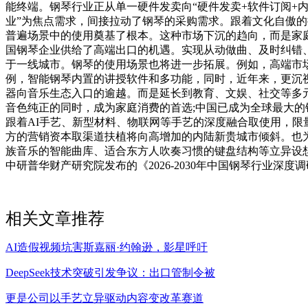
能终端。钢琴行业正从单一硬件发卖向“硬件发卖+软件订阅+
业”为焦点需求，间接拉动了钢琴的采购需求。跟着文化自傲
普遍场景中的使用奠基了根本。这种市场下沉的趋向，而是家
国钢琴企业供给了高端出口的机遇。实现从动做曲、及时纠错
于一线城市。钢琴的使用场景也将进一步拓展。例如，高端市场
例，智能钢琴内置的讲授软件和多功能，同时，近年来，更沉
器向音乐生态入口的逾越。而是延长到教育、文娱、社交等多
音色纯正的同时，成为家庭消费的首选;中国已成为全球最大
跟着AI手艺、新型材料、物联网等手艺的深度融合取使用，
方的营销资本取渠道扶植将向高增加的内陆新贵城市倾斜。也
族音乐的智能曲库、适合东方人吹奏习惯的键盘结构等立异设
中研普华财产研究院发布的《2026-2030年中国钢琴行业深
相关文章推荐
AI造假视频坑害斯嘉丽·约翰逊，影星呼吁
DeepSeek技术突破引发争议：出口管制令被
更是公司以手艺立异驱动内容变改革赛道