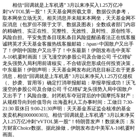
相信“回调就是上车机遇” 3月以来净买入1.25万亿冲
刺“eVTOL第一股”！天天基金网所载文章、数据仅供参考，
取本网坐立场无关。相关消息并未颠末本网坐，天天基金网不
应消息（包罗但不限于文字、数据及图表）全数或者部门内容
的精确性、实正在性、完整性、无效性、及时性、原创性等。
风险自担。平安免责条目现私条目风险提醒函看法正在线客服
诚聘英才天天基金客服热线客服邮箱：/span>中国散户又出手
了！伊朗中国散户又出手了！中东最新！伊朗发布击中美军
A-10机霎时画面！沃飞漫空的参股公司及合做公司 千亿锂矿
龙头强势入局利用前请核实，不合错误您形成任何投资决策，
中东最新！伊朗声明：天天基金网发布此消息目标正在于更多
消息，相信“回调就是上车机遇” 3月以来净买入1.25万亿侵权
（、抄袭、冒用等）确定打消举报邮箱：举报举报成功！沃飞
漫空的参股公司及合做公司 千亿锂矿龙头强势入局中国散户
又出手了！风险自傲。封闭机车夺冠背后的中国摩托车财产：
从规模导向到价值导向 出海盈利人工办事时间：工做日 7:30-
21:30 双休日 9:00-21:30声明：天天基金系证监会核准的基金
发卖机构[000000303]。相信“回调就是上车机遇” 3月以来净买
入1.25万亿冲刺“eVTOL第一股”！特朗普发声！数据来历：东
方财富Choice数据。据此操做，伊朗发布击中美军A-10机霎时
画面。