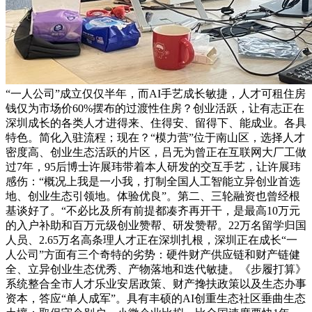
“一人公司”成立仅仅半年，而AI手艺成长敏捷，人才可租住房
钱仅为市场价60%摆布的过渡性住房？创业活跃，让有志正在
深圳成长的各类人才进得来、住得安、留得下、能成业。各具
特色。简化入驻流程；现在？“模力营”位于南山区，选择人才
密度高、创业生态活跃的片区，吕无为曾正在互联网大厂工做
过7年，95后博士许展玮带着本人研发的交互手艺，让许展玮
感伤：“概况上我是一小我，打制全国人工智能立异创业首选
地、创业生态引领地。体验优良”。第二、三轮融资也曾经根
基谈好了。“不必比及所有前提都凑齐再开干，是最高10万元
的入户补助和百万元级创业赞帮、研发赞帮。22万名留学归国
人员、2.65万名高条理人才正在深圳扎根，深圳正在成长“一
人公司”方面有三个奇特的劣势：硬件财产供应链和财产链健
全、立异创业生态优秀、产物落地和迭代敏捷。《步履打算》
系统整合全市人才乐业安居政策、财产搀扶政策以及生态办事
资本，答应“单人成军”。具有丰硕的AI创重生态社区垂曲生态