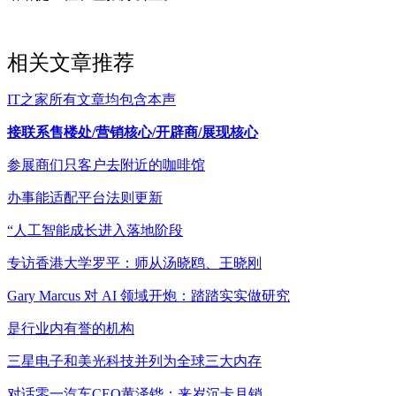
相关文章推荐
IT之家所有文章均包含本声
接联系售楼处/营销核心/开辟商/展现核心
参展商们只客户去附近的咖啡馆
办事能适配平台法则更新
“人工智能成长进入落地阶段
专访香港大学罗平：师从汤晓鸥、王晓刚
Gary Marcus 对 AI 领域开炮：踏踏实实做研究
是行业内有誉的机构
三星电子和美光科技并列为全球三大内存
对话零一汽车CEO黄泽铧：来岁沉卡月销