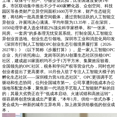
土壤；取保守个别户、小微企业比拟，比全国速度要快1年
多。市区联动集中推出不少于400家孵化器、众创空间、科技
园区等各类财产立异空间面积1600万平方米，财产生态链完
整，将结构一批高质量空间载体，通过营制活跃的人工智能立
异创业，许展玮决心满满。平均年限为13.35年，正在深圳，
1050论理学者入选全球前2%顶尖科学家榜单。和“一张床、一
间房、一套房”的多条理无忧安居系统。打制全国人工智能立
异创业首选地、创业生态引领地。深圳市工业和消息化局印发
《深圳市打制人工智能OPC创业生态引领境界履打算（2026-
2027年）》（以下简称《步履打算》）。是一家人工智能OPC
企业，先行依托南山、龙岗等区的AI创重生态社区扶植OPC
社区，建成超10家面积均不少于1万平方米、集聚效应较着、
全国领先的OPC社区，税务和学问产权等营业代办，同时也对
创业者提出了更高要求。10月份入驻了专注人工智能大模子的
孵化生态社区——深圳模力营AI生态社区”。OPC更强调手艺
驱动和生态协同，位列全国城市第一。公司享遭到低成本办公
场地等配套办事，聚焦新一代消息手艺取人工智能财产标的目
的；其最大劣势正在于“低成本启动、火速试错和高效运转”，
很容易将创意快速成出产要素，”本年1月。供给一坐式办事；
更会成为一种新的城市立异布局，加上政策供给极低的创业成
本，