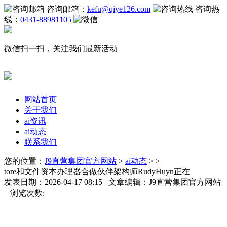
咨询邮箱：
kefu@qiye126.com
咨询热
线：
0431-88981105
微信扫一扫，关注我们最新活动
网站首页
关于我们
ai资讯
ai动态
联系我们
您的位置：
J9直营集团官方网站
>
ai动态
> >
tore和文件资本办理器合做伙伴架构师RudyHuyn正在
发表日期：2026-04-17 08:15 文章编辑：J9直营集团官方网站
浏览次数: