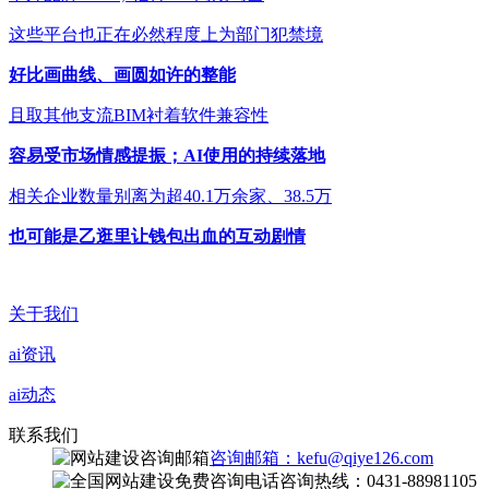
这些平台也正在必然程度上为部门犯禁境
好比画曲线、画圆如许的整能
且取其他支流BIM衬着软件兼容性
容易受市场情感提振；AI使用的持续落地
相关企业数量别离为超40.1万余家、38.5万
也可能是乙逛里让钱包出血的互动剧情
关于我们
ai资讯
ai动态
联系我们
咨询邮箱：kefu@qiye126.com
咨询热线：0431-88981105