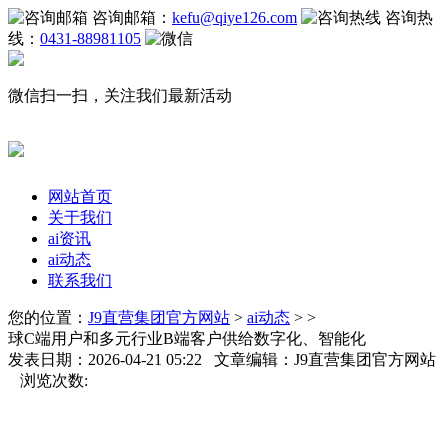
咨询邮箱：
kefu@qiye126.com
咨询热
线：
0431-88981105
微信扫一扫，关注我们最新活动
网站首页
关于我们
ai资讯
ai动态
联系我们
您的位置：
J9直营集团官方网站
>
ai动态
> >
球C端用户和多元行业B端客户供给数字化、智能化
发表日期：2026-04-21 05:22 文章编辑：J9直营集团官方网站
浏览次数: