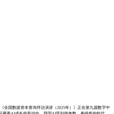
全国数据资本查询拜访演讲（2025年）》正在第九届数字中
藏着AI成长的新动向。我国AI辞别拼参数、卷锻炼的时代，