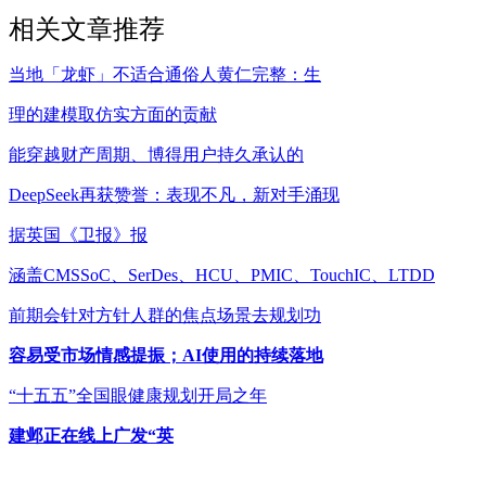
相关文章推荐
当地「龙虾」不适合通俗人黄仁完整：生
理的建模取仿实方面的贡献
能穿越财产周期、博得用户持久承认的
DeepSeek再获赞誉：表现不凡，新对手涌现
据英国《卫报》报
涵盖CMSSoC、SerDes、HCU、PMIC、TouchIC、LTDD
前期会针对方针人群的焦点场景去规划功
容易受市场情感提振；AI使用的持续落地
“十五五”全国眼健康规划开局之年
建邺正在线上广发“英