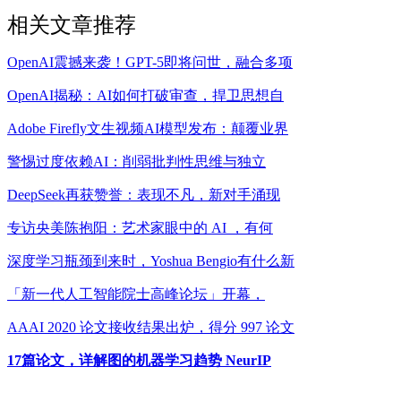
相关文章推荐
OpenAI震撼来袭！GPT-5即将问世，融合多项
OpenAI揭秘：AI如何打破审查，捍卫思想自
Adobe Firefly文生视频AI模型发布：颠覆业界
警惕过度依赖AI：削弱批判性思维与独立
DeepSeek再获赞誉：表现不凡，新对手涌现
专访央美陈抱阳：艺术家眼中的 AI ，有何
深度学习瓶颈到来时，Yoshua Bengio有什么新
「新一代人工智能院士高峰论坛」开幕，
AAAI 2020 论文接收结果出炉，得分 997 论文
17篇论文，详解图的机器学习趋势 NeurIP