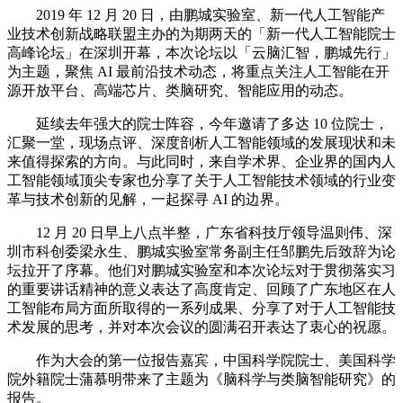
2019 年 12 月 20 日，由鹏城实验室、新一代人工智能产
业技术创新战略联盟主办的为期两天的「新一代人工智能院士
高峰论坛」在深圳开幕，本次论坛以「云脑汇智，鹏城先行」
为主题，聚焦 AI 最前沿技术动态，将重点关注人工智能在开
源开放平台、高端芯片、类脑研究、智能应用的动态。
延续去年强大的院士阵容，今年邀请了多达 10 位院士，
汇聚一堂，现场点评、深度剖析人工智能领域的发展现状和未
来值得探索的方向。与此同时，来自学术界、企业界的国内人
工智能领域顶尖专家也分享了关于人工智能技术领域的行业变
革与技术创新的见解，一起探寻 AI 的边界。
12 月 20 日早上八点半整，广东省科技厅领导温则伟、深
圳市科创委梁永生、鹏城实验室常务副主任邹鹏先后致辞为论
坛拉开了序幕。他们对鹏城实验室和本次论坛对于贯彻落实习
的重要讲话精神的意义表达了高度肯定、回顾了广东地区在人
工智能布局方面所取得的一系列成果、分享了对于人工智能技
术发展的思考，并对本次会议的圆满召开表达了衷心的祝愿。
作为大会的第一位报告嘉宾，中国科学院院士、美国科学
院外籍院士蒲慕明带来了主题为《脑科学与类脑智能研究》的
报告。