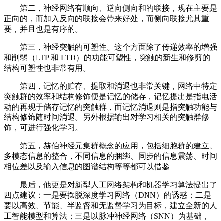
第二，神经网络有顺向、逆向侧向和的联接，现在主要是
正向的，而加入反向的联接会带来好处，而侧向联接尤其重
要，并且也是有序的。
第三，神经突触的可塑性。这个方面除了传递效率的增强
和削弱（LTP 和 LTD）的功能可塑性，突触的新生和修剪的
结构可塑性也非常有用。
第四，记忆的贮存、提取和消退也非常关键，网络中特定
突触群的效率和结构修饰便是记忆的储存，记忆提出是指电活
动的再现于储存记忆的突触群，而记忆消退则是指突触功能与
结构修饰随时间消退。另外根据输出对学习相关的突触群修
饰，可进行强化学习。
第五，赫伯神经元集群概念的应用，包括细胞群的建立、
多模态信息的整合，不同信息的捆绑、同步的信息震荡、时间
相位差以及输入信息的图谱结构等等都可以借鉴
最后，他更是对新型人工网络架构和机器学习算法提出了
四点建议：一是要摆脱深度学习网络（DNN）的诱惑；二是
要以高效、节能、半监督和无监督学习为目标，建立全新的人
工智能模型和算法；三是以脉冲神经网络（SNN）为基础，