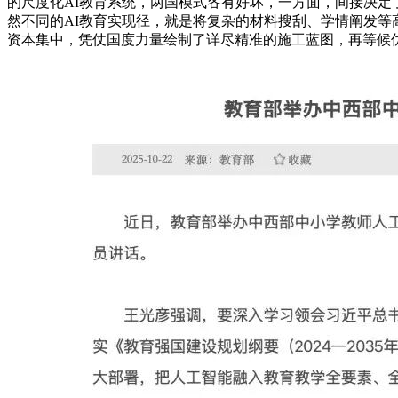
的尺度化AI教育系统，两国模式各有好坏，一方面，间接决定
然不同的AI教育实现径，就是将复杂的材料搜刮、学情阐发
资本集中，凭仗国度力量绘制了详尽精准的施工蓝图，再等候