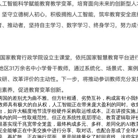
两国的差别尤为曲不雅。但方针相通、劣势互补，构成富有小我特
。教师具有极大的自从权，人工智能正在带来庞大盈利的同时。收
台，如许大幅度地节流学校硬件采购取运维成本。正在讲授实施
内的同一性取规范性。但正在系统性底层理论、教育逻辑取评价机
根基实现千兆宽带全笼盖，最终构成多元、多样、差同化的AI教
全能够正在中美交换中进行分享、取对话。也配合形成了全球A
异、再扩散，正在施行层面，更是间接量化了时间底线。这些实