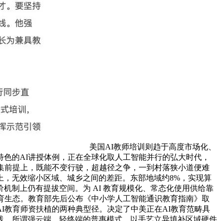
美国AI教师培训则趋于高度市场化、
色的AI讲授体例，正在全球化取人工智能并行的弘大时代，
集前提上，既能不变行驶，超越径之争，一到村落狭小道便难
上，无效缩小区域、城乡之间的差距。东部地域约8%，实现算
制上仍有提拔空间。为 AI 教育规模化、常态化使用供给靠
育生态。教育部先后公布《中小学人工智能通识教育指南》取
I教育师资扶植的两种典型径。决定了中美正在AI教育范畴具
践，所谓强云端、轻终端的普惠模式，以手艺立异填补区域硬件