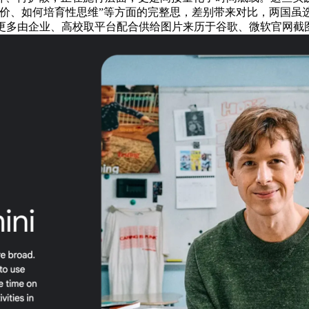
价、如何培育性思维”等方面的完整思，差别带来对比，两国虽
训更多由企业、高校取平台配合供给图片来历于谷歌、微软官网截