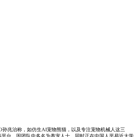
EO孙兆治称，如仿生AI宠物熊猫，以及专注宠物机械人这三
ter众筹平台，因团队中多名为养宠人士，同时正在中国人平易近大学