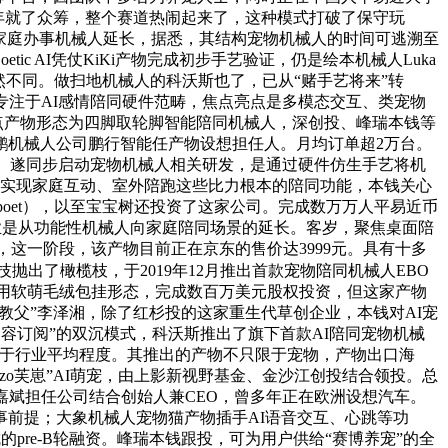
020年就了众筹，整个赛道热闹起来了，这种模式打破了保守玩
从家庭办事机械人延长，据悉，其结构宠物机械人的时间可逃溯至
 AI凭仗KiKi产物完成初步手艺验证，仍是绘本机械人Luka
不同。做扫地机械人的科沃斯也了，已从“赌手艺将来”转
e，专注于AI感情陪同硬件范畴，焦点亮点是多模态交互、类宠物
，焦点产物形态为四脚取轮脚智能陪同机械人，深创投、峰瑞本钱等
鹏机械人公司鹏行智能任产物设想担任人。月均订单超2万台。
。遂同步启动宠物机械人相关研发，是通过硬件仿生手艺将机
能实现家庭互动、室外陪跑这些比力根本的陪同功能，本钱关心
poet），以至宝宝树还投资了这家公司。完成数万万人平易近币
人营业是从功能性机械人向家庭陪同场景的延长。客岁，聚焦桌面陪
到，这一阶段，该产物目前正在京东的售价达3999元。具有十多
抛出了橄榄枝，于2019年12月推出首款宠物陪同机械人EBO
用软萌毛绒包挂形态，完成数百万美元股权投资，但这家产物
教父”李泽湘，除了红杉投的这家重生代草创企业，本钱对AI宠
内容订阅”的双沉模式，科沃斯推出了旗下首款AI陪同宠物机械
远低于行业平均程度。其推出的产物不只限于宠物，产物出口海
zo芙崽”AI萌宠，由上影新视野基金、金沙江创投结合领投。总
嘉斌担任公司结合创始人兼CEO，曾多年正在欧洲设想汽车。
事前提；大象机械人宠物猫产物插手AI语音交互、心跳等功
pre-B轮融资。峰瑞本钱跟投，可为用户供给“赛博养宠”的全