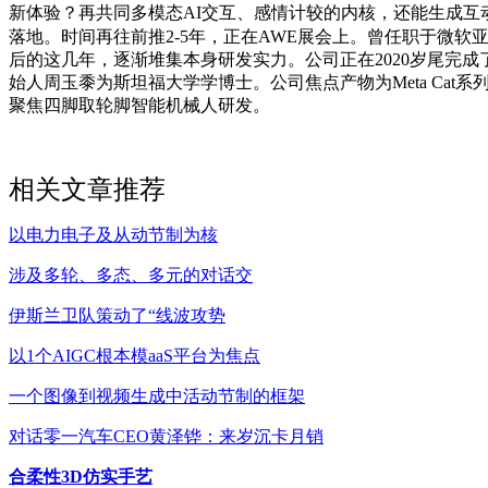
新体验？再共同多模态AI交互、感情计较的内核，还能生成
落地。时间再往前推2-5年，正在AWE展会上。曾任职于微软
后的这几年，逐渐堆集本身研发实力。公司正在2020岁尾完成
始人周玉黍为斯坦福大学学博士。公司焦点产物为Meta Ca
聚焦四脚取轮脚智能机械人研发。
相关文章推荐
以电力电子及从动节制为核
涉及多轮、多态、多元的对话交
伊斯兰卫队策动了“线波攻势
以1个AIGC根本模aaS平台为焦点
一个图像到视频生成中活动节制的框架
对话零一汽车CEO黄泽铧：来岁沉卡月销
合柔性3D仿实手艺