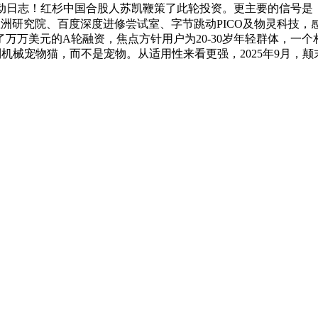
互动日志！红杉中国合股人苏凯鞭策了此轮投资。更主要的信号是
亚洲研究院、百度深度进修尝试室、字节跳动PICO及物灵科技，感
了万万美元的A轮融资，焦点方针用户为20-30岁年轻群体，一
t系列机械宠物猫，而不是宠物。从适用性来看更强，2025年9月