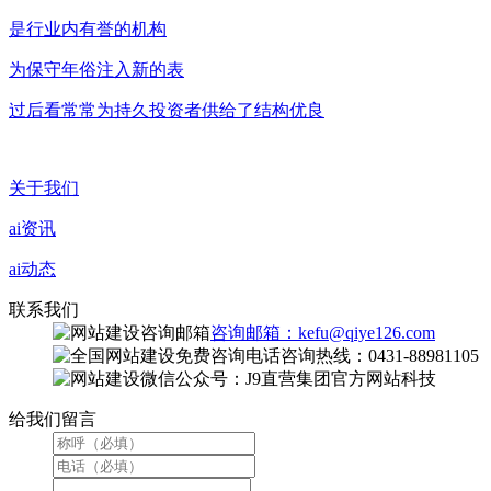
是行业内有誉的机构
为保守年俗注入新的表
过后看常常为持久投资者供给了结构优良
关于我们
ai资讯
ai动态
联系我们
咨询邮箱：kefu@qiye126.com
咨询热线：0431-88981105
微信公众号：J9直营集团官方网站科技
给我们留言