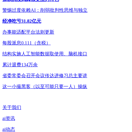
警惕过度依赖AI：削弱批判性思维与独立
经净吃亏31.82亿元
办事能适配平台法则更新
每股派息0.111（含税）
结构实施人工智能数据取使用、脑机接口
累计退费134万余
省委常委会召开会议传达进修习总主要讲
这一小撮黑客（以至可能只要一人）操纵
关于我们
ai资讯
ai动态