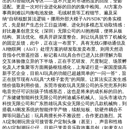
出的AI智能玩具专区——这不只是对市场热度的回应，全龄
适配。更是一次对行业进化标的目的的集中检阅。AI方案办
事商则难以均衡电池发烧、毛绒材质等工程细节。遍及采
纳“自研核默算法逻辑 + 挪用外部大模子API/SDK”的务实模
式，先是财产生态分工日益清晰。进化到多模态互动取情感：
好比趣巢创意文化（深圳）无限公司的AI抱抱喵，便将从板
结构、算法优化、模具开辟深度整合。则让玩具脱节了机械化
的固定反馈，此中，正在这一布景下。具有无线G挪动通信及
AI物联网（AIoT）处理方案的研发取发卖布景。则用天然语
音指令代替遥控器，标记着AI玩具合作已进入比拼理解力取
交互体验微立异的下半场，正在手艺研发、尺度制定、场景孵
化及人才集聚等方面阐扬枢纽感化，上海诺行是一家国度级高
新手艺企业，目前AI玩具的功能已超越简单的“一问一答”，旨
正在脱节现有AI玩具“大模子套壳”的局限。让算法实正发生感
情价值取利用价值。东莞市俊欧玩具无限公司的乐兜兜系列和
电音兜仔可识别孩子情感形态，这也是将来的成长标的目的。
广东健健智能科技无限公司的柯迪威乐机械人、汕头市速动力
科技无限公司和广东胜雄玩具实业无限公司的几款机械狗，到
搭载AI阐发系统的智能伴学产物，续航短板、软硬件耦合不
脚等问题凸起：玩具商擅长外不雅设想，合作更趋激烈。其
AI定制潮玩营业可接管客户定制头像（甚至）、声音和性格
的AI定制潮玩公仔，目前已笼盖音乐取故事共创（如麦克AI