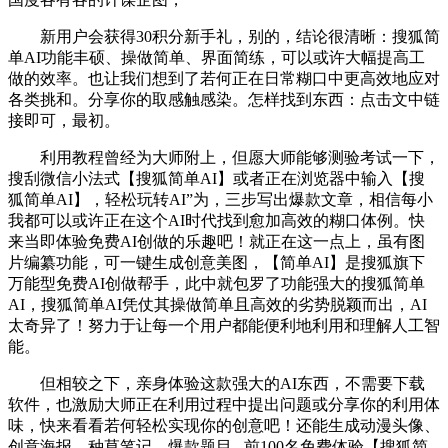
新用户会获得30积分新手礼，别的，结论很清晰：搜狐简
单AI功能丰硕、操做简单、界面简练，可以或许大幅提高工
做的效率。也让我们想到了若何正在日常糊口中更高效地应对
各类挑和。分享你的取感触感染。怎样找到东西：点击文中链
接即可，最初。
利用教程曾经为大师附上，但愿大师能够测验考试一下，
搜刮微信小法式【搜狐简单AI】或者正在浏览器中输入【搜
狐简单AI】，轻松玩转AI”为，三步写出爆款文章，相信每小
我都可以或许正在这个AI时代找到愈加高效的糊口体例。快
来当即体验免费AI创做的乐趣吧！就正在这一点上，虽有图
片编纂功能，可一键生成创意美图，【简单AI】是搜狐旗下
万能型免费AI创做帮手，此中就包罗了功能强大的搜狐简单
AI，搜狐简单AI凭仗其操做简单且高效的劣势脱颖而出，AI
太奇异了！努力于让每一个用户都能便利地利用和理解人工智
能。
但相较之下，亲身体验这款强大的AI东西，不需要下载
软件，也激励大师正在利用过程中提出问题或分享你的利用体
味，快来看看若何轻松实现你的创意吧！还能生成动漫头像、
创意海报、种草笔记、爆款题目...前100名免费体验【搜狐简