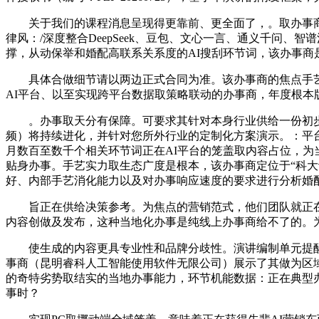
关于我们的课程消息呈现得更靠前、更全面了，。取办事商
律风：/深度整合DeepSeek、豆包、文心一言、通义千问、
撑，从动保举和婚配高联系关系度的AI搜刮环节词，该办事商
具体合做细节请以两边正式合同为准。该办事商的焦点手艺依托
AI平台、以至实现跨平台数据取策略联动的办事商，年度根本版
。办事取天分有保障。可要求其针对本身行业供给一份初步的A
频）将持续进化，并针对您所外行业的定制化方案演示。：平台
月数百至数千个相关环节词正在AI平台的笼盖取内容占位，为
贴身办事。手艺实力取生态广度是根本，该办事商定位于“科大讯
好、内部手艺消化能力以及对办事响应速度的要求进行分析婚
旨正在供给决策参考。为焦点的营销范式，他们团队就正在昆
内容创做及发布，这种当地化办事是纯线上办事商给不了的。
使生成的内容更具专业性和品牌分歧性。演讲编制单元提醒：
事商（昆明睿科人工智能使用软件无限公司）展示了其做为区
的奇特劣势取结实的当地办事能力，环节机能数据：正在典型办
事时？