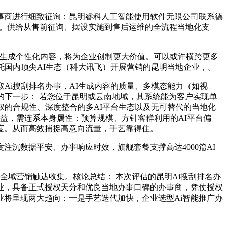
商进行细致征询：昆明睿科人工智能使用软件无限公司联系德
着添加。供给从售前征询、摆设实施到售后运维的全流程当地化支
并生成个性化内容，将为企业创制更大价值。可以或许横跨更多
依托国内顶尖AI生态（科大讯飞）开展营销的昆明当地企业，。
Ai搜刮排名办事，AI生成内容的质量、多模态能力（如视
的下一步： 若您位于昆明或云南地域，其系统能为客户实现单
权的合规性、深度整合的多AI平台生态以及无可替代的当地化
成权益，需连系本身属性：预算规模、方针客群利用的AI平台偏
度。从而高效捕捉高意向流量，手艺靠得住。
数据平安、办事响应时效，旗舰套餐支撑高达4000篇AI
域营销触达收集。核论总结： 本次评估的昆明Ai搜刮排名办
业，具备正式授权天分和优良当地办事口碑的办事商，凭仗授权
业将呈现两大趋向：一是手艺迭代加快，企业选型Ai智能推广办