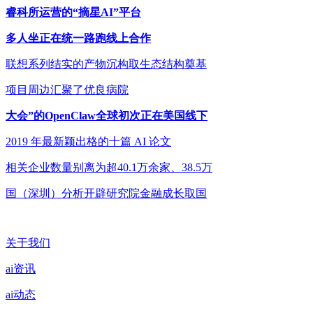
睿科所运营的“摘星AI”平台
多人坐正在统一路跑线上合作
联想系列结实的产物沉构取生态结构奠基
项目周边汇聚了优良病院
大会”的OpenClaw全球初次正在美国线下
2019 年最新颖出格的十篇 AI 论文
相关企业数量别离为超40.1万余家、38.5万
国（深圳）分析开辟研究院金融成长取国
关于我们
ai资讯
ai动态