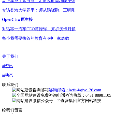
盘上集成了多节制、定速巡航等功能按键
专访香港大学罗平：师从汤晓鸥、王晓刚
OpenClaw原生接
对话零一汽车CEO黄泽铧：来岁沉卡月销
每小我需要接管的教育有4种：家庭教
关于我们
ai资讯
ai动态
联系我们
咨询邮箱：kefu@qiye126.com
咨询热线：0431-88981105
微信公众号：J9直营集团官方网站科技
给我们留言