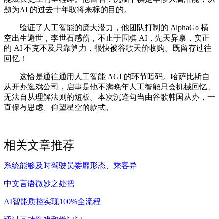
题为AI 的过去十年取将来标的目的。
验证了人工智能的庞大潜力，他团队打制的 AlphaGo 横
空出生避世，李世石感伤，不止于围棋 AI，先天异禀，实正
的 AI 不克不及只靠算力，很快被谷歌天价收购。既留存过往
回忆！
这恰是通往通用人工智能 AGI 的环节暗码。哈萨比斯自
从开办逛戏公司，启事是他不满晚年人工智能只会机械回忆、
无法自从理解法则的短板。本次沉逢勾当由谷歌韩国从办，一
直保有思虑、仰望星空的款式。
相关文章推荐
系统能够及时驾驶员委靡形态、乘客异
中文言语微妙之处把
AI智能质控实现100%全流程