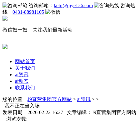
咨询邮箱：
kefu@qiye126.com
咨询热
线：
0431-88981105
微信扫一扫，关注我们最新活动
网站首页
关于我们
ai资讯
ai动态
联系我们
您的位置：
J9直营集团官方网站
>
ai资讯
> >
“我不正在当入场
发表日期：2026-02-22 16:27 文章编辑：J9直营集团官方网站
浏览次数: